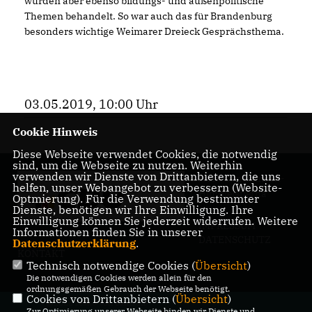
wurden aber ebenso bildungs- und außenpolitische
Themen behandelt. So war auch das für Brandenburg
besonders wichtige Weimarer Dreieck Gesprächsthema.
03.05.2019, 10:00 Uhr
Cookie Hinweis
Diese Webseite verwendet Cookies, die notwendig
sind, um die Webseite zu nutzen. Weiterhin
verwenden wir Dienste von Drittanbietern, die uns
Jesko von Samson-
helfen, unser Webangebot zu verbessern (Website-
Himmelstjerna
Optmierung). Für die Verwendung bestimmter
Dienste, benötigen wir Ihre Einwilligung. Ihre
Einwilligung können Sie jederzeit widerrufen. Weitere
IMPRESSUM
Informationen finden Sie in unserer
DATENSCHUTZ
Datenschutzerklärung
.
KONTAKT
Technisch notwendige Cookies (
Übersicht
)
Die notwendigen Cookies werden allein für den
ordnungsgemäßen Gebrauch der Webseite benötigt.
Cookies von Drittanbietern (
Übersicht
)
@2026 Jesko von Samson-
Zur Optimierung unserer Webseite binden wir Dienste und